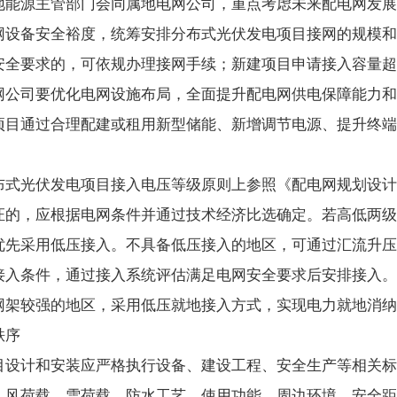
地能源主管部门会同属地电网公司，重点考虑未来配电网发展
网设备安全裕度，统筹安排分布式光伏发电项目接网的规模和
安全要求的，可依规办理接网手续；新建项目申请接入容量超
网公司要优化电网设施布局，全面提升配电网供电保障能力和
项目通过合理配建或租用新型储能、新增调节电源、提升终端
光伏发电项目接入电压等级原则上参照《配电网规划设计技术导则
证的，应根据电网条件并通过技术经济比选确定。若高低两级
优先采用低压接入。不具备低压接入的地区，可通过汇流升压
接入条件，通过接入系统评估满足电网安全要求后安排接入。
网架较强的地区，采用低压就地接入方式，实现电力就地消纳
秩序
目设计和安装应严格执行设备、建设工程、安全生产等相关标
、风荷载、雪荷载、防水工艺、使用功能、周边环境、安全距