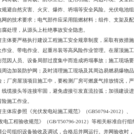
效规避自然灾害、火灾、爆炸、坍塌等安全风险。光伏电池组
电网的技术要求；电气部件应采用阻燃材料；组件、支架及配
防腐处理，从源头上杜绝事故安全隐患。
资主体要严格执行建设工程施工安全规章制度，采取有效措施
火作业、带电作业、起重吊装等高风险作业管理。在屋顶施工
防范因人员、设备局部过度集中而造成坍塌事故；施工现场要
顶周边加装防护网；及时清理施工现场及其周边易燃易爆物品
险；厂房屋顶项目施工中，要检测厂房可燃废气排放情况，严
、线缆接头等连接牢固，避免虚接引发直流拉弧；加强建设进
冒险施工作业。
体应参照《光伏发电站施工规范》（GB50794-2012）
《光伏发电工程验收规范》（GB/T50796-2012）等相关标
网公司组织设备验收及调试，合格后并网运行。并网验收时，