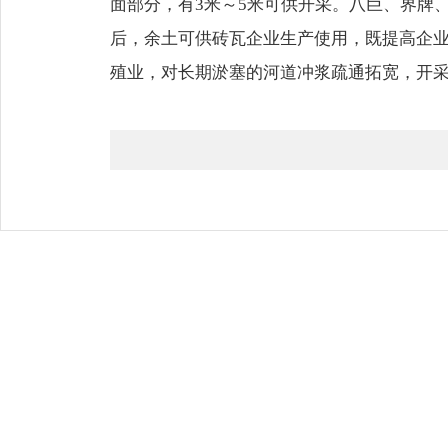
面部分，有3米～5米可供开采。八巨、界牌
后，余土可供砖瓦企业生产使用，既提高企
殖业，对长期淤塞的河道冲浆疏通拓宽，开采