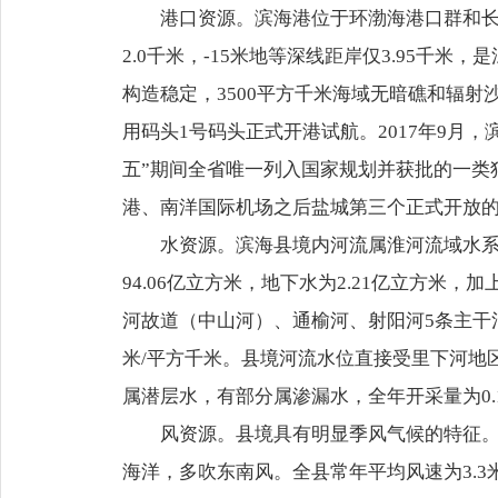
港口资源。滨海港位于环渤海港口群和长
2.0千米，-15米地等深线距岸仅3.95千
构造稳定，3500平方千米海域无暗礁和辐射沙洲
用码头1号码头正式开港试航。2017年9月
五”期间全省唯一列入国家规划并获批的一类
港、南洋国际机场之后盐城第三个正式开放
水资源。滨海县境内河流属淮河流域水系，
94.06亿立方米，地下水为2.21亿立方米
河故道（中山河）、通榆河、射阳河5条主干河道
米/平方千米。县境河流水位直接受里下河地
属潜层水，有部分属渗漏水，全年开采量为0
风资源。县境具有明显季风气候的特征
海洋，多吹东南风。全县常年平均风速为3.3米