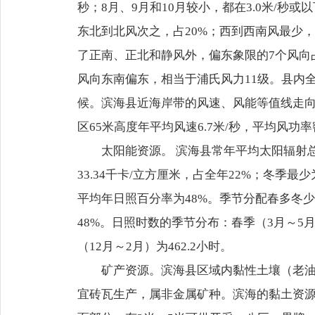
秒；8月、9月和10月较小，都在3.0米/秒或
东北到北风次之，占20%；西到西南风最少，
了正南、正北和静风外，偏东象限的7个风向占
风向东南偏东，相当于浦氏风力11级。县内
候。滨海县近海岸带的风速、风能等值线走
区65米高度年平均风速6.7米/秒，平均风功率
太阳能资源。 滨海县常年平均太阳辐射总量为
33.34千卡/立方厘米，占全年22%；冬季最少为
平均年日照百分率为48%。季节分配春多冬少，
48%。日照时数的季节分布：春季（3月～5月）为
（12月～2月）为462.2小时。
矿产资源。滨海县区域内黏性土壤（老
宜砖瓦生产，属非金属矿种。滨海的黏土资