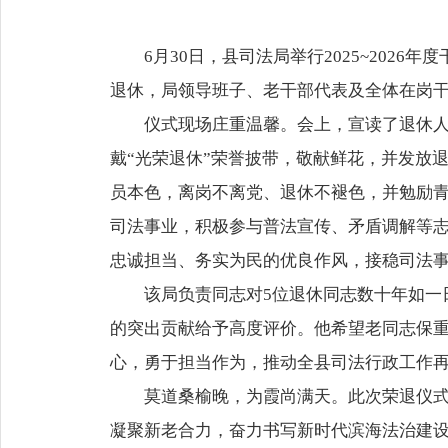
6月30日，县司法局举行2025~20
退休，局领导班子、老干部代表及全体在岗
仪式现场庄重温馨。会上，宣读了退休人
戴“光荣退休”荣誉披带，敬献鲜花，并发放
员本色，离岗不离党、退休不褪色，并勉励
司法事业，积极参与普法宣传、矛盾调解等
忠诚担当、务实为民的优良作风，接稳司法事
该局负责同志对5位退休同志数十年如一
的突出贡献给予高度评价。他希望老同志保重
心，勇于担当作为，推动全县司法行政工作
莫道桑榆晚，为霞尚满天。此次荣退仪
凝聚新老合力，奋力书写新时代滨海法治建