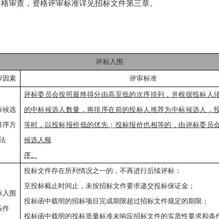
资格审查，资格评审标准详见招标文件第三章。
评标入围
审因素
评审标准
评标委员会按照最终得分由高至低的次序排列，并根据投标人
标候选
的中标候选人数量，将排序在前的投标人推荐为中标候选人，
排序方
等时，以投标报价低的优先；投标报价也相等的，
由评标委员
法
候选人顺
序。
投标文件存在所列情况之一的，不再进行后续评标：
至投标截止时间止，未按招标文件要求递交投标保证金；
标入围
投标函中载明的招标项目完成期限超过招标文件规定的期限；
条件
投标函中载明的投标质量标准未响应招标文件的实质性要求和条