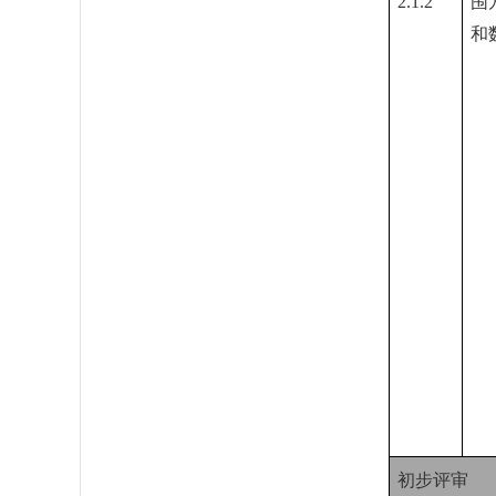
2.1.2
围
和
初步评审