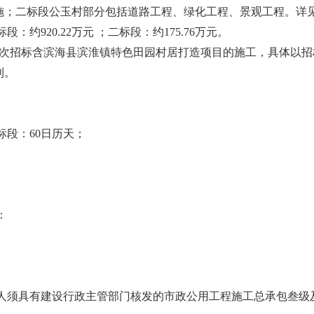
施；二标段公玉村部分包括道路工程、绿化工程、景观工程。详
段：约920.22万元 ；二标段：约175.76万元。
： 本次招标含滨海县滨淮镇特色田园村居打造项目的施工，具体以
利。
二标段：60日历天；
：
投标人须具有建设行政主管部门核发的市政公用工程施工总承包叁