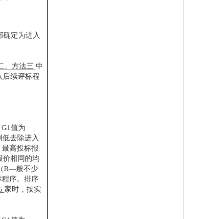
部确定为进入
二、方法三
中
入后续评标程
（G1值为
高到低去除进入
%）最高投标报
报价相同的均
（
R—般不少
标程序。排序
5
家时，按实