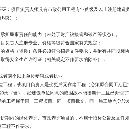
质等级：项目负责人须具有市政公用工程专业贰级及以上注册建造
（B类）；
有独立承担民事责任的能力（未处于财产被接管和破产等状态）。
和项目负责人注册专业、资格等级符合国家有关规定；
联合体的资格（资质）条件必须符合招标文件要求，并附有共同投标
，并取得安全生产许可证（相关规定不作要求的除外）；
件：
或者两个以上单位受聘或者执业：
建工程，或项目负责人是变更后无在建工程（必须原合同工期已
20天（含），经建设单位同意的或因故不能按期开工且已办理
标的工程属于同一工程项目、同一项目批文、同一施工地点分段
养护期内的绿化养护、市政养护项目的，不属于招标公告及文件
建工程不作要求。