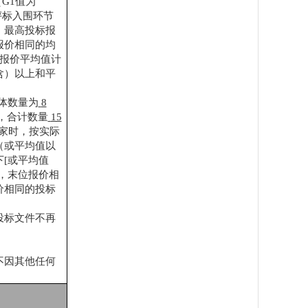
（G1值为
评标入围环节
%）最高投标报
报价相同的均
与报价平均值计
含）以上和平
体数量为
8
，合计数量
15
R家时，按实际
（或平均值以
[或平均值
，末位报价相
价相同的投标
投标文件不再
不因其他任何