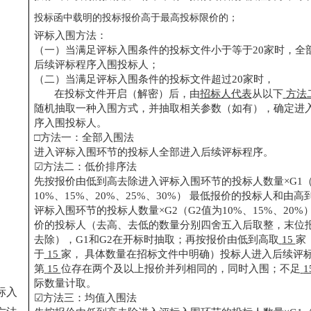
投标函中载明的投标报价高于最高投标限价的；
评标入围方法：
（一）当满足评标入围条件的投标文件小于等于
20家时，全
后续评标程序入围投标人；
（二）当满足评标入围条件的投标文件超过
20家时，
在投标文件开启（解密）后，由
招标人代表
从以下
方法
随机抽取一种入围方式，并抽取相关参数（如有），确定进
序入围投标人。
□方法一：全部入围法
进入评标入围环节的投标人全部进入后续评标程序。
☑方法二：低价排序法
先按报价由低到高去除进入评标入围环节的投标人数量
×G1
10%、15%、20%、25%、30%） 最低报价的投标人和由
评标入围环节的投标人数量×G2（G2值为10%、15%、20
价的投标人（去高、去低的数量分别四舍五入后取整，末位
去除），G1和G2在开标时抽取；再按报价由低到高取
15
家
于
15
家，
具体数量在招标文件中明确）投标人进入后续评
第
15
位存在两个及以上报价并列相同的，同时入围；不足
1
际数量计取。
标入
☑方法三：均值入围法