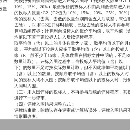
方法
先按报价由低到高去除进入评标入围环节的投标人数量
×G1
10%、15%、20%）最低报价的投标人和由高到低去除进入
数量
的投标人数量×G2（G2值为 10%、15%、20%、25%、30
价的投标人（去高、去低的数量分别四舍五入后取整，末位
去除），G1和G2在开标时抽取，已经去除的投标人不再参
算和后续评标；计算剩余投标人的报价平均值，取平均值（
均值以下若干家投标人进入后续评标程序。
取平均值（含）以上的具体数量为
7
家，
取平均值以下的具
家，
平均值以下投标人应多于取平均值（含）以上的投标人
家（
R—般不少于15家，具体数量在招标文件中明确，不足
数量计取）。评标入围过程中，当投标人平均值（含）以上
下）的数量不足时按实际数量计取，但不因此增加平均值以下
（含）以上]的数量。按顺序取平均值（含）以上的投标人时
同的投标人均不入围；按顺序取平均值以下的投标人时，报
人同时入围。
（三）未入围评标的投标人，不再参与后续的评标程序，其
进行下一步评审。
（四）评标入围结果调整方式：
评标结束后，除确认存在评审或计算错误外，评标入围结果
情形而改变。