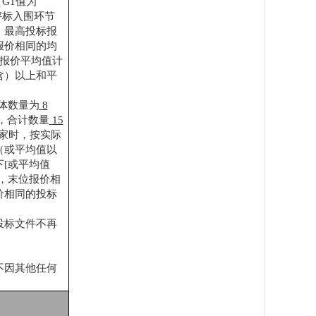
（G1值为
评标入围环节
%）最高投标报
报价相同的均
与报价平均值计
含）以上和平
体数量为
8
，合计数量
15
R家时，按实际
（或平均值以
[或平均值
，末位报价相
价相同的投标
投标文件不再
不因其他任何