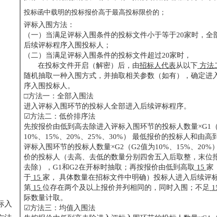
投标函中载明的投标报价高于最高投标限价的；
评标入围方法：
（一）当满足评标入围条件的投标文件小于等于
20家时，全
后续评标程序入围投标人；
（二）当满足评标入围条件的投标文件超过
20家时，
在投标文件开启（解密）后，由
招标人代表
从以下
方法
随机抽取一种入围方式，并抽取相关参数（如有），确定进
序入围投标人。
□方法一：全部入围法
进入评标入围环节的投标人全部进入后续评标程序。
☑方法二：低价排序法
先按报价由低到高去除进入评标入围环节的投标人数量
×G1
10%、15%、20%、25%、30%） 最低报价的投标人和由
评标入围环节的投标人数量×G2（G2值为10%、15%、20
价的投标人（去高、去低的数量分别四舍五入后取整，末位
去除），G1和G2在开标时抽取；再按报价由低到高取
15
家
于
15
家，
具体数量在招标文件中明确）投标人进入后续评
第
15
位存在两个及以上报价并列相同的，同时入围；不足
1
际数量计取。
标入
☑方法三：均值入围法