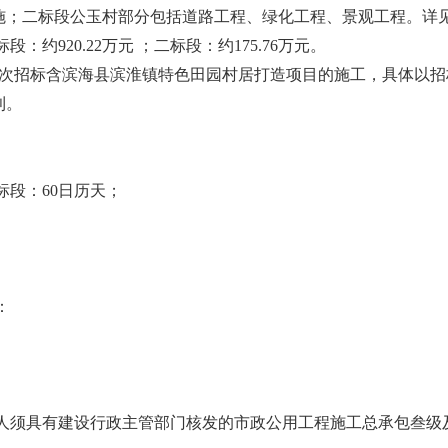
施；二标段公玉村部分包括道路工程、绿化工程、景观工程。详
段：约920.22万元 ；二标段：约175.76万元。
： 本次招标含滨海县滨淮镇特色田园村居打造项目的施工，具体以
利。
二标段：60日历天；
：
投标人须具有建设行政主管部门核发的市政公用工程施工总承包叁