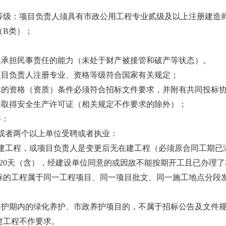
质等级：项目负责人须具有市政公用工程专业贰级及以上注册建造
（B类）；
有独立承担民事责任的能力（未处于财产被接管和破产等状态）。
和项目负责人注册专业、资格等级符合国家有关规定；
联合体的资格（资质）条件必须符合招标文件要求，并附有共同投标
，并取得安全生产许可证（相关规定不作要求的除外）；
件：
或者两个以上单位受聘或者执业：
建工程，或项目负责人是变更后无在建工程（必须原合同工期已
20天（含），经建设单位同意的或因故不能按期开工且已办理
标的工程属于同一工程项目、同一项目批文、同一施工地点分段
养护期内的绿化养护、市政养护项目的，不属于招标公告及文件
建工程不作要求。