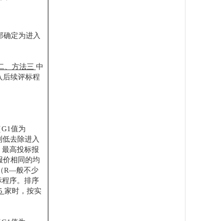
部确定为进入
二、方法三
中
入后续评标程
（G1值为
高到低去除进入
%）最高投标报
报价相同的均
（
R—般不少
标程序。排序
5
家时，按实