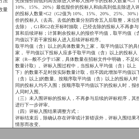
方法
先按报价由低到高去除进入评标入围环节的投标人数量
×G1
10%、15%、20%）最低报价的投标人和由高到低去除进入
数量
的投标人数量×G2（G2值为 10%、15%、20%、25%、30
价的投标人（去高、去低的数量分别四舍五入后取整，末位
去除），G1和G2在开标时抽取，已经去除的投标人不再参
算和后续评标；计算剩余投标人的报价平均值，取平均值（
均值以下若干家投标人进入后续评标程序。
取平均值（含）以上的具体数量为
7
家，
取平均值以下的具
家，
平均值以下投标人应多于取平均值（含）以上的投标人
家（
R—般不少于15家，具体数量在招标文件中明确，不足
数量计取）。评标入围过程中，当投标人平均值（含）以上
下）的数量不足时按实际数量计取，但不因此增加平均值以下
（含）以上]的数量。按顺序取平均值（含）以上的投标人时
同的投标人均不入围；按顺序取平均值以下的投标人时，报
人同时入围。
（三）未入围评标的投标人，不再参与后续的评标程序，其
进行下一步评审。
（四）评标入围结果调整方式：
评标结束后，除确认存在评审或计算错误外，评标入围结果
情形而改变。