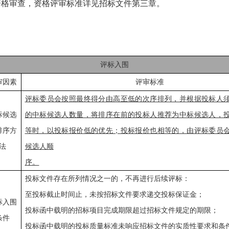
资格审查，资格评审标准详见招标文件第三章。
评标入围
审因素
评审标准
评标委员会按照最终得分由高至低的次序排列，并根据投标人
标候选
的中标候选人数量，将排序在前的投标人推荐为中标候选人，
排序方
等时，以投标报价低的优先；投标报价也相等的，
由评标委员
法
候选人顺
序。
投标文件存在所列情况之一的，不再进行后续评标：
至投标截止时间止，未按招标文件要求递交投标保证金；
标入围
投标函中载明的招标项目完成期限超过招标文件规定的期限；
条件
投标函中载明的投标质量标准未响应招标文件的实质性要求和条