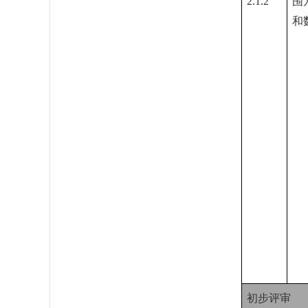
2.1.2
围
和
初步评审