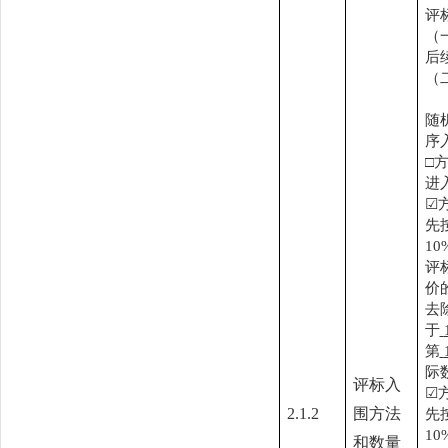
评
（
后
（
随
序
□
进
☑
先
1
评
价
去
于
第
际
评标入
☑
2.1.2
围方法
先
1
和数量