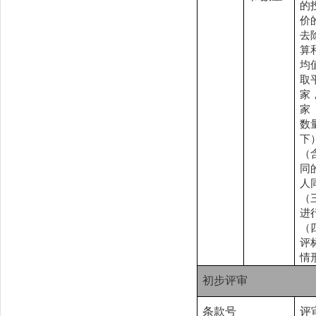
的
价
去
算
均
取
家
家
数
下
（
同
人
（
进
（
评
情
初步评审
条款号
评