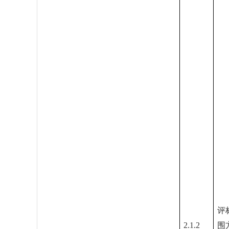
评
2.1.2
围