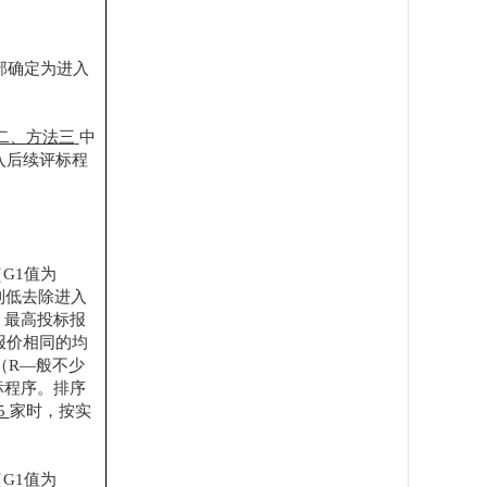
部确定为进入
二、方法三
中
入后续评标程
（G1值为
高到低去除进入
%）最高投标报
报价相同的均
（
R—般不少
标程序。排序
5
家时，按实
（G1值为