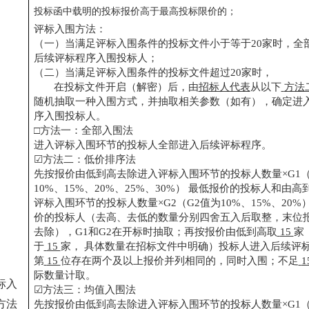
投标函中载明的投标报价高于最高投标限价的；
评标入围方法：
（一）当满足评标入围条件的投标文件小于等于
20家时，全
后续评标程序入围投标人；
（二）当满足评标入围条件的投标文件超过
20家时，
在投标文件开启（解密）后，由
招标人代表
从以下
方法
随机抽取一种入围方式，并抽取相关参数（如有），确定进
序入围投标人。
□方法一：全部入围法
进入评标入围环节的投标人全部进入后续评标程序。
☑方法二：低价排序法
先按报价由低到高去除进入评标入围环节的投标人数量
×G1
10%、15%、20%、25%、30%） 最低报价的投标人和由
评标入围环节的投标人数量×G2（G2值为10%、15%、20
价的投标人（去高、去低的数量分别四舍五入后取整，末位
去除），G1和G2在开标时抽取；再按报价由低到高取
15
家
于
15
家，
具体数量在招标文件中明确）投标人进入后续评
第
15
位存在两个及以上报价并列相同的，同时入围；不足
1
际数量计取。
标入
☑方法三：均值入围法
方法
先按报价由低到高去除进入评标入围环节的投标人数量
×G1