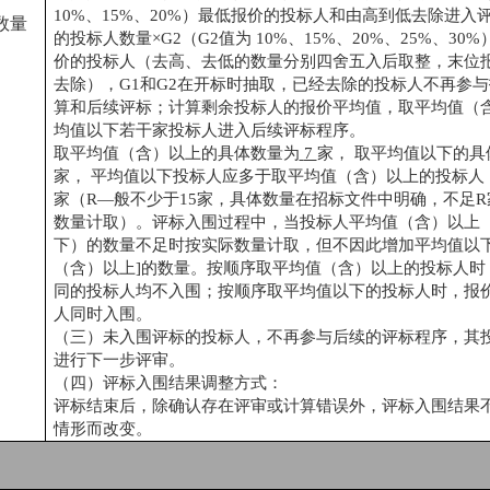
10%、15%、20%）最低报价的投标人和由高到低去除进入
数量
的投标人数量×G2（G2值为 10%、15%、20%、25%、30
价的投标人（去高、去低的数量分别四舍五入后取整，末位
去除），G1和G2在开标时抽取，已经去除的投标人不再参
算和后续评标；计算剩余投标人的报价平均值，取平均值（
均值以下若干家投标人进入后续评标程序。
取平均值（含）以上的具体数量为
7
家，
取平均值以下的具
家，
平均值以下投标人应多于取平均值（含）以上的投标人
家（
R—般不少于15家，具体数量在招标文件中明确，不足
数量计取）。评标入围过程中，当投标人平均值（含）以上
下）的数量不足时按实际数量计取，但不因此增加平均值以下
（含）以上]的数量。按顺序取平均值（含）以上的投标人时
同的投标人均不入围；按顺序取平均值以下的投标人时，报
人同时入围。
（三）未入围评标的投标人，不再参与后续的评标程序，其
进行下一步评审。
（四）评标入围结果调整方式：
评标结束后，除确认存在评审或计算错误外，评标入围结果
情形而改变。