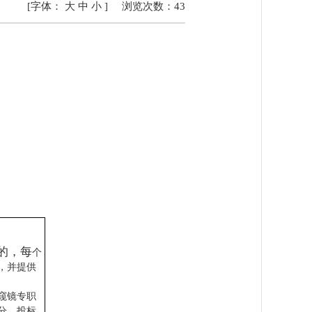
[字体：
大
中
小
]
浏览次数：
43
的，每
个
，并提供
窥镜
专职
6分，投标