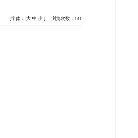
[字体：
大
中
小
]
浏览次数：
141