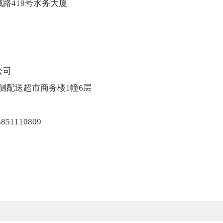
路419号水务大厦
公司
北侧配送超市商务楼1幢6层
15851110809