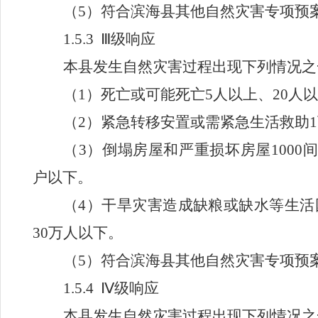
（
5
）符合滨海县其他自然灾害专项预
1.5.3 Ⅲ
级响应
本县发生自然灾害过程出现下列情况之
（
1
）死亡或可能死亡
5
人以上、
20
人以
（
2
）紧急转移安置或需紧急生活救助
1
（
3
）倒塌房屋和严重损坏房屋
1000
间
户以下。
（
4
）干旱灾害造成缺粮或缺水等生活
30
万人以下。
（
5
）符合滨海县其他自然灾害专项预
1.5.4 Ⅳ
级响应
本县发生自然灾害过程出现下列情况之