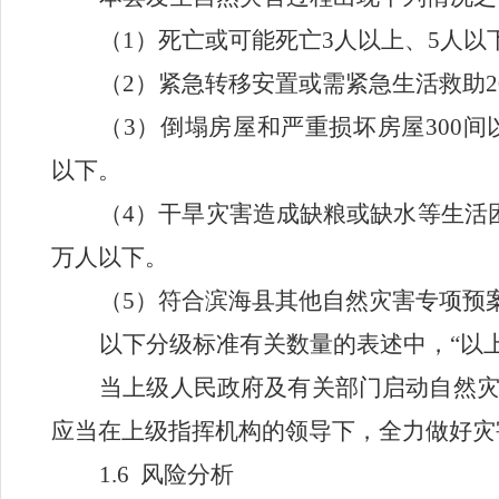
（
1
）死亡或可能死亡
3
人以上、
5
人以
（
2
）紧急转移安置或需紧急生活救助
2
（
3
）倒塌房屋和严重损坏房屋
300
间
以下。
（
4
）干旱灾害造成缺粮或缺水等生活
万人以下。
（
5
）符合滨海县其他自然灾害专项预
以下分级标准有关数量的表述中，
“
以
当上级人民政府及有关部门启动自然
应当在上级指挥机构的领导下，全力做好灾
1.6
风险分析