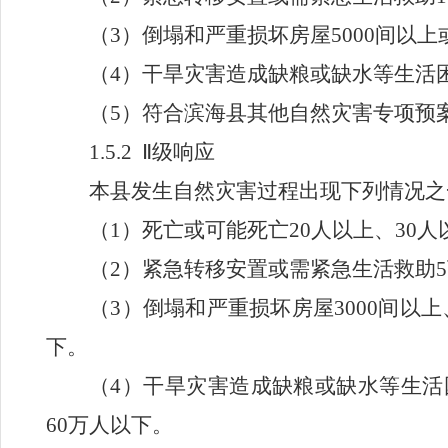
（
3
）倒塌和严重损坏房屋
5000
间以上
（
4
）干旱灾害造成缺粮或缺水等生活
（
5
）符合滨海县其他自然灾害专项预
1.5.2 Ⅱ
级响应
本县发生自然灾害过程出现下列情况之
（
1
）死亡或可能死亡
20
人以上、
30
人
（
2
）紧急转移安置或需紧急生活救助
5
（
3
）倒塌和严重损坏房屋
3000
间以上
下。
（
4
）干旱灾害造成缺粮或缺水等生活
60
万人以下。