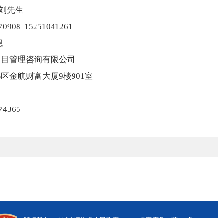
刘先生
908 15251041261
息
项目管理咨询有限公司
区金航财富大厦9楼901室
4365