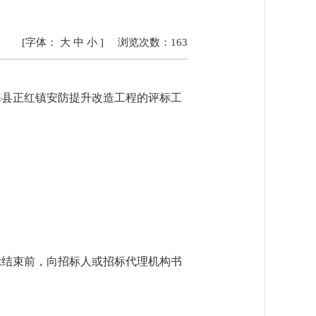
[字体：
大
中
小
]
浏览次数：
163
海县正红镇安防提升改造工程的评标工
于公示结束前，向招标人或招标代理机构书