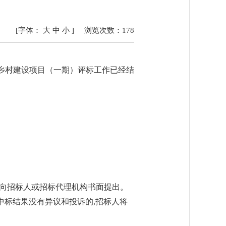
[字体：
大
中
小
]
浏览次数：
178
美乡村建设项目（一期）评标工作已经结
束前,向招标人或招标代理机构书面提出。
满,对中标结果没有异议和投诉的,招标人将