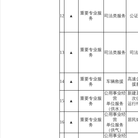
重要专业服
1
2
▲
司法类服务
公
务
重要专业服
13
▲
司法类服务
司
务
重要专业服
高速
14
▲
车辆救援
务
援
公用事业经
新建
重要专业服
营
次
15
▲
务
单位服务
运行
（
供水
）
公用事业经
重要专业服
营
居民
16
▲
务
单位服务
（
供气
）
公用事业经