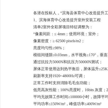
各潜在投标人，“滨海县体育中心改造提升工
1、滨海体育中心改造提升室外安装工程
清单2室外全彩屏项目特征调整为：
“像素间距：≤ 4mm；使用环境：室外；
像素密度：≥ 62500 pixels/m2；
亮度均匀性≥98%；
模组间缝隙≤0.03mm，水平视角≥170°，垂直
通过抗拉力5000N和抗压力50000N测试；
屏体正常使用达到热平衡后，屏体温升≤25
刷新率支持1920~4800Hz可调；
正常工作时支持消除毛毛虫功能；
低亮高灰性能：100%亮度时，16bits 灰度；2
平均无故障工作时间≥100000小时，故障平
平均功率≤150W/m²，峰值功率≤400W/m²