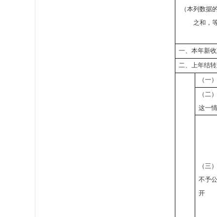
（本列数据
之和，
一、本年新收
二、上年结转
（一
（二
这一
（三
不予
开