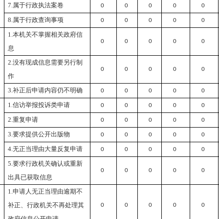
7.属于行政执法案卷
0
0
0
0
0
8.属于行政查询事项
0
0
0
0
0
1.本机关不掌握相关政府信
0
0
0
0
0
息
）
提
2.没有现成信息需要另行制
0
0
0
0
0
作
3.补正后申请内容仍不明确
0
0
0
0
0
1.信访举报投诉类申请
0
0
0
0
0
2.重复申请
0
0
0
0
0
）
3.要求提供公开出版物
0
0
0
0
0
处
4.无正当理由大量反复申请
0
0
0
0
0
5.要求行政机关确认或重新
0
0
0
0
0
出具已获取信息
1.申请人无正当理由逾期不
补正、行政机关不再处理其
0
0
0
0
0
政府信息公开申请