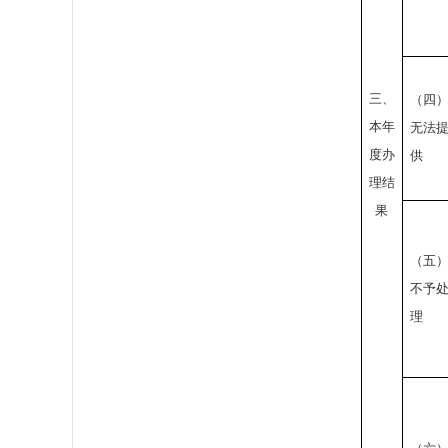
三、
（四
本年
无法
度办
供
理结
果
（五
不予
理