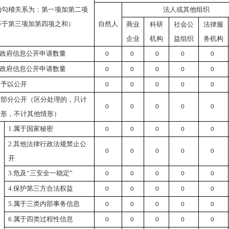
的勾稽关系为：第一项加第二项
法人或其他组织
等于第三项加第四项之和）
自然人
商业
科研
社会公
法律服
企业
机构
益组织
务机构
政府信息公开申请数量
0
0
0
0
0
政府信息公开申请数量
0
0
0
0
0
）予以公开
0
0
0
0
0
）部分公开（
区分处理的，只计
0
0
0
0
0
情形，不计其他情形
）
1.属于国家秘密
0
0
0
0
0
2.其他法律行政法规禁止公
0
0
0
0
0
开
3.危及“三安全一稳定”
0
0
0
0
0
）
4.保护第三方合法权益
公
0
0
0
0
0
5.属于三类内部事务信息
0
0
0
0
0
6.属于四类过程性信息
0
0
0
0
0