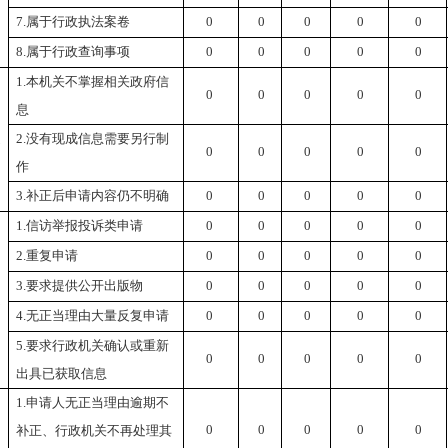
7.属于行政执法案卷
0
0
0
0
0
8.属于行政查询事项
0
0
0
0
0
1.本机关不掌握相关政府信
0
0
0
0
0
息
）
提
2.没有现成信息需要另行制
0
0
0
0
0
作
3.补正后申请内容仍不明确
0
0
0
0
0
1.信访举报投诉类申请
0
0
0
0
0
2.重复申请
0
0
0
0
0
）
3.要求提供公开出版物
0
0
0
0
0
处
4.无正当理由大量反复申请
0
0
0
0
0
5.要求行政机关确认或重新
0
0
0
0
0
出具已获取信息
1.申请人无正当理由逾期不
0
0
0
0
0
补正、行政机关不再处理其