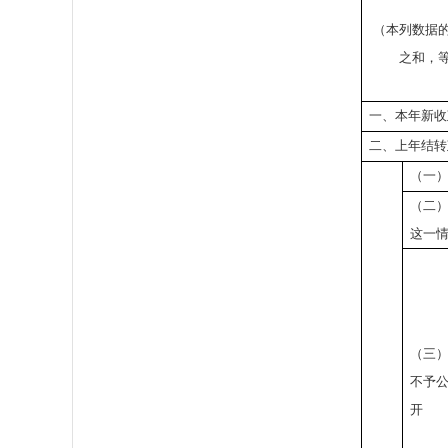
（本列数据
之和，
一、本年新收
二、上年结转
（一
（二
这一
（三
不予
开