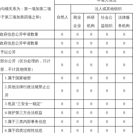
申请人情况
的勾稽关系为：第一项加第二项
法人或其他组织
等于第三项加第四项之和）
自然人
商业
科研
社会公
法律服
企业
机构
益组织
务机构
政府信息公开申请数量
0
0
0
0
0
政府信息公开申请数量
0
0
0
0
0
）予以公开
0
0
0
0
0
）部分公开（
区分处理的，只计
0
0
0
0
0
情形，不计其他情形
）
1.属于国家秘密
0
0
0
0
0
2.其他法律行政法规禁止公
0
0
0
0
0
开
3.危及“三安全一稳定”
0
0
0
0
0
）
4.保护第三方合法权益
0
0
0
0
0
公
5.属于三类内部事务信息
0
0
0
0
0
6.属于四类过程性信息
0
0
0
0
0