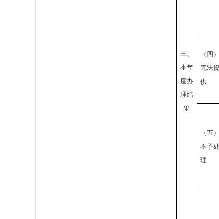
三、
（四
本年
无法
度办
供
理结
果
（五
不予
理