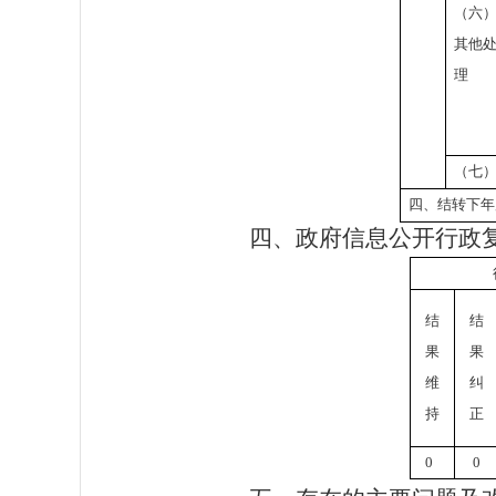
（六
其他
理
（七
四、结转下年
四、政府信息公开行政
结
结
果
果
维
纠
持
正
0
0