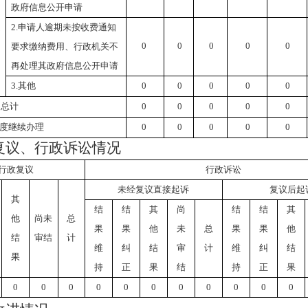
政府信息公开申请
）
处
2.申请人逾期未按收费通知
0
0
0
0
0
要求缴纳费用、行政机关不
再处理其政府信息公开申请
3.其他
0
0
0
0
0
）总计
0
0
0
0
0
度继续办理
0
0
0
0
0
复议、行政诉讼情况
行政复议
行政诉讼
未经复议直接起诉
复议后起
其
结
结
其
尚
结
结
其
他
尚未
总
果
果
他
未
总
果
果
他
结
审结
计
维
纠
结
审
计
维
纠
结
果
持
正
果
结
持
正
果
0
0
0
0
0
0
0
0
0
0
0