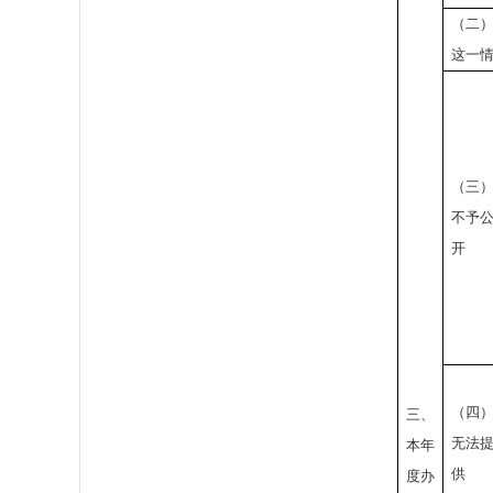
（二
这一
（三
不予
开
（四
三、
无法
本年
供
度办