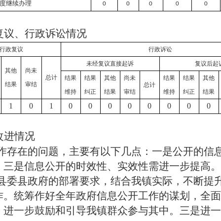
度继续办理
0
0
0
0
0
复议、行政诉讼情况
行政复议
行政诉讼
未经复议直接起诉
复议后起
其他
尚未
总计
结果
结果
其他
尚未
结果
结果
其他
结果
审结
总计
维持
纠正
结果
审结
维持
纠正
结果
1
0
1
0
0
0
0
0
0
0
0
改进情况
作存在的问题，主要有以下几点：一是公开的信
；三是信息公开的时效性、实效性需进一步提高。
县委县政府的部署要求，结合我镇实际，不断提
作。统筹作好全年政府信息公开工作的谋划，全面
，进一步鼓励和引导我镇群众参与其中。三是进一