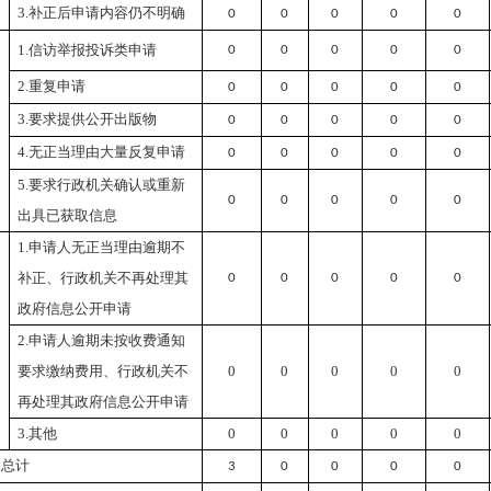
3.补正后申请内容仍不明确
0
0
0
0
0
1.信访举报投诉类申请
0
0
0
0
0
2.重复申请
0
0
0
0
0
）
3.要求提供公开出版物
0
0
0
0
0
处
4.无正当理由大量反复申请
0
0
0
0
0
5.要求行政机关确认或重新
0
0
0
0
0
出具已获取信息
1.申请人无正当理由逾期不
补正、行政机关不再处理其
0
0
0
0
0
政府信息公开申请
）
处
2.申请人逾期未按收费通知
要求缴纳费用、行政机关不
0
0
0
0
0
再处理其政府信息公开申请
3.其他
0
0
0
0
0
）总计
3
0
0
0
0