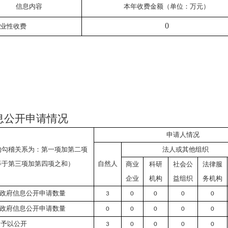
信息内容
本年收费金额（单位：万元）
0
业性收费
息公开申请情况
申请人情况
的勾稽关系为：第一项加第二项
法人或其他组织
等于第三项加第四项之和）
自然人
商业
科研
社会公
法律服
企业
机构
益组织
务机构
政府信息公开申请数量
3
0
0
0
0
政府信息公开申请数量
0
0
0
0
0
）予以公开
3
0
0
0
0