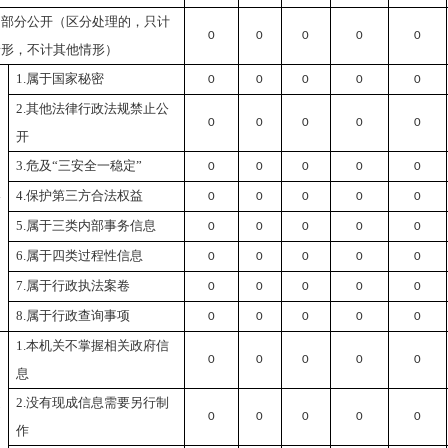
）部分公开（
区分处理的，只计
0
0
0
0
0
情形，不计其他情形
）
1.属于国家秘密
0
0
0
0
0
2.其他法律行政法规禁止公
0
0
0
0
0
开
3.危及“三安全一稳定”
0
0
0
0
0
）
4.保护第三方合法权益
公
0
0
0
0
0
5.属于三类内部事务信息
0
0
0
0
0
6.属于四类过程性信息
0
0
0
0
0
7.属于行政执法案卷
0
0
0
0
0
8.属于行政查询事项
0
0
0
0
0
1.本机关不掌握相关政府信
0
0
0
0
0
息
）
提
2.没有现成信息需要另行制
0
0
0
0
0
作