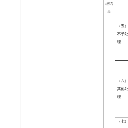
理结
果
（五
不予
理
（六
其他
理
（七