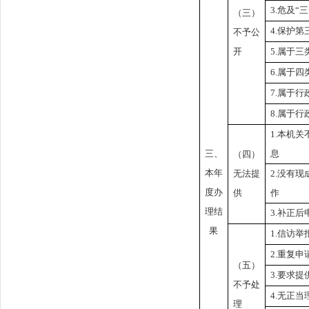
3.危及“
（三）
4.保护
不予公
开
5.属于
6.属于
7.属于
8.属于
1.本机
三、
息
（四）
本年
无法提
2.没有
度办
供
作
理结
3.补正
果
1.信访
2.重复申
（五）
3.要求
不予处
4.无正
理